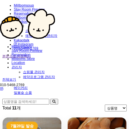
Millbomsoup
Stay Room Preview
Reservation
Millboms Store
Location
관리자
쇼핑몰 관리자
예약프로그램 관리자
Kakaotalk
Instagram
Millbomsoup
010-5468-2769
Stay Room Preview
Reservation
본문으로 이동하기
Millboms Store
Location
관리자
쇼핑몰 관리자
예약프로그램 관리자
전체보기
010-5468-2769
베이커리
밀봄숲 소품
Total
11
개
7월28일 발송