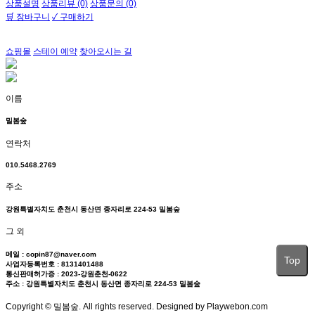
상품설명
상품리뷰 (0)
상품문의 (0)
🛒 장바구니
✓ 구매하기
쇼핑몰
스테이 예약
찾아오시는 길
이름
밀봄숲
연락처
010.5468.2769
주소
강원특별자치도 춘천시 동산면 종자리로 224-53 밀봄숲
그 외
메일 : copin87@naver.com
Top
사업자등록번호 : 8131401488
통신판매허가증 : 2023-강원춘천-0622
주소 : 강원특별자치도 춘천시 동산면 종자리로 224-53 밀봄숲
Copyright © 밀봄숲. All rights reserved. Designed by Playwebon.com