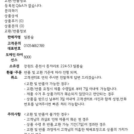
교환/반품정보
등록된 Q&A가 없습니다.
문의하기
상품상세
상품후기 (0)
상품문의 (0)
교환/반품정보
판매자명
밀봄숲
고객문의
01054682769
대표번호
도메인 라이
8000
선스
소유권
강원도 춘천시 종자리로 224-53 밀봄숲
환불•주문
반품 및 교환 기준에 따라 진행 되며,
취소
고객센터로 연락 주시면 친절하게 답변 드리겠습니다.
<교환 및 반품이 가능한 경우>
- 교환/반품 요청시 제품 수령일로 부터 7일 이내에 가능합니다.
- 제품 수거 후 상품가치가 훼손되지 않았다고 판단되는 경우
- 상품을 받으신 날부터 3일 이내에 고객센터로 사진과 함께 성명,전화
번호를 남겨주시면 빠른 처리 가능합니다.
주의사항
<교환 및 반품이 불가한 경우>
- 고객님의 과실로 인해 제품이 훼손 된 경우
- 상품 수령 후 반품,교환 가능 기간(7일)이 경과한 경우
- 교환 및 반품 과정에서 고객님의 미흡한 택배포장으로 상품의 가치가