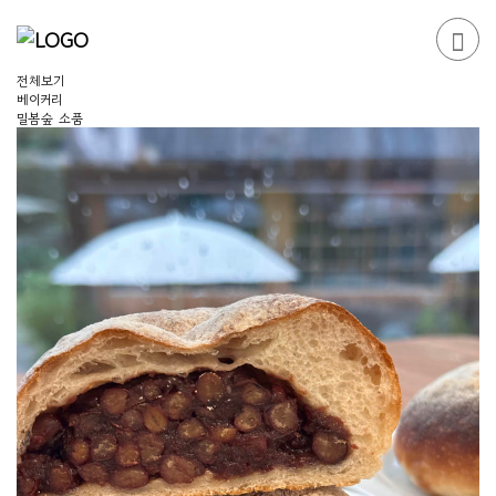
전체보기
베이커리
밀봄숲 소품