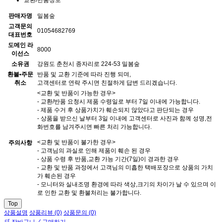
판매자명
밀봄숲
고객문의
01054682769
대표번호
도메인 라
8000
이선스
소유권
강원도 춘천시 종자리로 224-53 밀봄숲
환불•주문
반품 및 교환 기준에 따라 진행 되며,
취소
고객센터로 연락 주시면 친절하게 답변 드리겠습니다.
<교환 및 반품이 가능한 경우>
- 교환/반품 요청시 제품 수령일로 부터 7일 이내에 가능합니다.
- 제품 수거 후 상품가치가 훼손되지 않았다고 판단되는 경우
- 상품을 받으신 날부터 3일 이내에 고객센터로 사진과 함께 성명,전
화번호를 남겨주시면 빠른 처리 가능합니다.
<교환 및 반품이 불가한 경우>
주의사항
- 고객님의 과실로 인해 제품이 훼손 된 경우
- 상품 수령 후 반품,교환 가능 기간(7일)이 경과한 경우
- 교환 및 반품 과정에서 고객님의 미흡한 택배포장으로 상품의 가치
가 훼손된 경우
- 모니터와 실내조명 환경에 따라 색상,크기의 차이가 날 수 있으며 이
로 인한 교환 및 환불처리는 불가합니다.
Top
상품설명
상품리뷰 (0)
상품문의 (0)
🛒 장바구니
✓ 구매하기