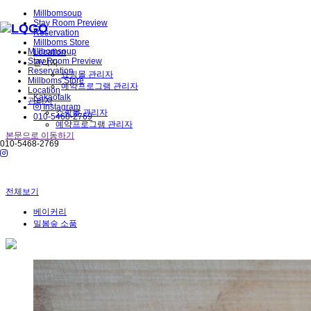
Millbomsoup
Stay Room Preview
Reservation
Millboms Store
Millbomsoup
Location
Stay Room Preview
관리자
Reservation
쇼핑몰 관리자
Millboms Store
예약프로그램 관리자
Location
Kakaotalk
관리자
Instagram
쇼핑몰 관리자
010-5468-2769
예약프로그램 관리자
본문으로 이동하기
010-5468-2769
전체보기
베이커리
밀봄숲 소품