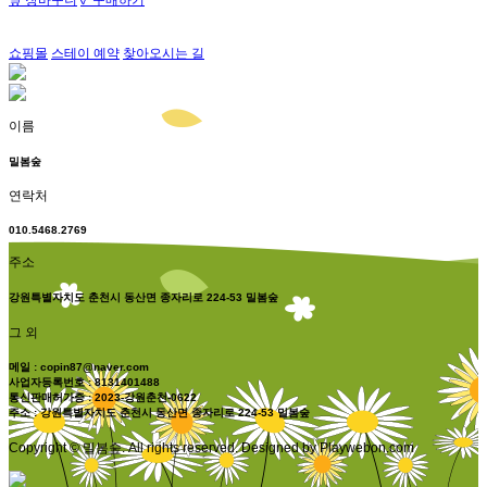
쇼핑몰
스테이 예약
찾아오시는 길
이름
밀봄숲
연락처
010.5468.2769
주소
강원특별자치도 춘천시 동산면 종자리로 224-53 밀봄숲
그 외
메일 : copin87@naver.com
사업자등록번호 : 8131401488
통신판매허가증 : 2023-강원춘천-0622
주소 : 강원특별자치도 춘천시 동산면 종자리로 224-53 밀봄숲
Copyright © 밀봄숲. All rights reserved. Designed by Playwebon.com