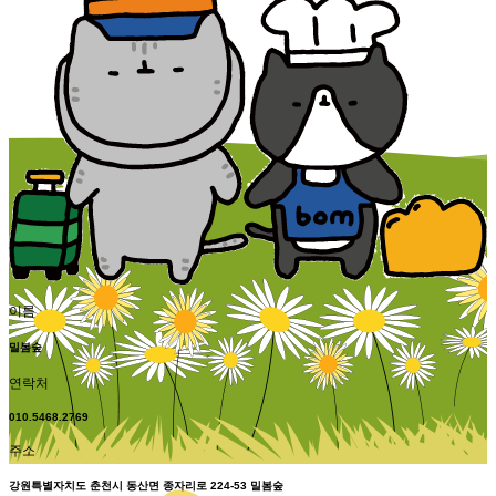
이름
밀봄숲
연락처
010.5468.2769
주소
강원특별자치도 춘천시 동산면 종자리로 224-53 밀봄숲