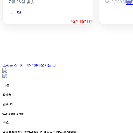
₩1
7월 28일 발송
₩12,000원
9,000원
SOLDOUT
쇼핑몰
스테이 예약
찾아오시는 길
이름
밀봄숲
연락처
010.5468.2769
주소
강원특별자치도 춘천시 동산면 종자리로 224-53 밀봄숲