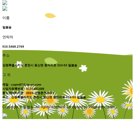
이름
밀봄숲
연락처
010.5468.2769
주소
강원특별자치도 춘천시 동산면 종자리로 224-53 밀봄숲
그 외
메일 : copin87@naver.com
사업자등록번호 : 8131401488
통신판매허가증 : 2023-강원춘천-0622
주소 : 강원특별자치도 춘천시 동산면 종자리로 224-53 밀봄숲
Copyright © 밀봄숲. All rights reserved. Designed by Playwebon.com