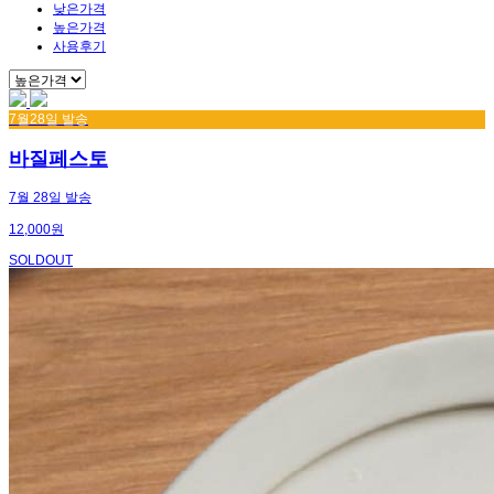
낮은가격
높은가격
사용후기
7월28일 발송
바질페스토
7월 28일 발송
12,000원
SOLDOUT