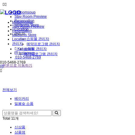
Millbomsoup
Stay Room Preview
Reservation
Millbomsoup
Millboms Store
Stay Room Preview
Location
Reservation
관리자
Millboms Store
쇼핑몰 관리자
Location
관리자
예약프로그램 관리자
쇼핑몰 관리자
Kakaotalk
Instagram
예약프로그램 관리자
010-5468-2769
010-5468-2769
본문으로 이동하기
전체보기
베이커리
밀봄숲 소품
Total
11
개
신상품
상품명